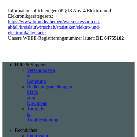
Informationspflichten gemäß §18 Abs. 4 Elektro- und
Elektronikgerätegesetz:
https://www.bmu.de/themen/wasser-ressourcen-
abfall/kreislaufwirtschaft/statistiken/elektro-und-
elektronikaltgeraete
Unsere WEEE-Registrierungsnummer lautet:
DE 64755182
Hilfe & Support
Versandkosten
&
Lieferung
Bedienungsanleitungen:
PDFs
zum
Download
Tutorials
&
Troubleshooting
Rechtliches
Impressum