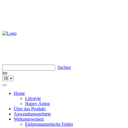
Suchen
hrr
Toggle
navigation
Home
Lifestyle
Happy Aging
Über das Produkt
Anwendungsgebiete
Wirkungsweisen
Elektromagnetische Felder