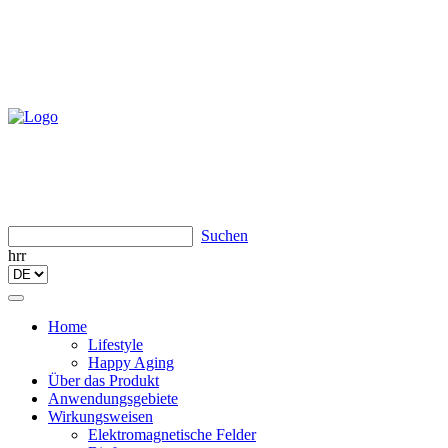
Suchen
hrr
Toggle
navigation
Home
Lifestyle
Happy Aging
Über das Produkt
Anwendungsgebiete
Wirkungsweisen
Elektromagnetische Felder