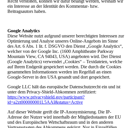
Recht verstoßen, können wir dafür belangt werden, weshalb wir
ein Interesse an der Identität des Kommentar- bzw.
Beitragsautors haben.
Google Analytics
Diese Website nutzt aufgrund unserer berechtigten Interessen zur
Optimierung und Analyse unseres Online-Angebots im Sinne
des Art. 6 Abs. 1 lit. f. DSGVO den Dienst „Google Analytics“,
welcher von der Google Inc. (1600 Amphitheatre Parkway
Mountain View, CA 94043, USA) angeboten wird. Der Dienst
(Google Analytics) verwendet „Cookies“ – Textdateien, welche
auf Ihrem Endgerät gespeichert werden. Die durch die Cookies
gesammelten Informationen werden im Regelfall an einen
Google-Server in den USA gesandt und dort gespeichert.
Google LLC hält das europäische Datenschutzrecht ein und ist
unter dem Privacy-Shield-Abkommen zertifiziert:
https://www.privacyshield.gov/participant?
id=a2zt000000001L5AAI&status=Active
Auf dieser Website greift die IP-Anonymisierung. Die IP-
Adresse der Nutzer wird innerhalb der Mitgliedsstaaten der EU
und des Europäischen Wirtschaftsraum und in den anderen
Vertragsstaaten des Abkommens gekürzt. Nur in Einzelfällen