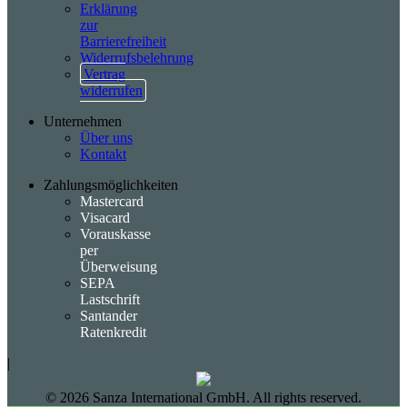
Erklärung
zur
Barrierefreiheit
Widerrufsbelehrung
Vertrag
widerrufen
Unternehmen
Über uns
Kontakt
Zahlungsmöglichkeiten
Mastercard
Visacard
Vorauskasse
per
Überweisung
SEPA
Lastschrift
Santander
Ratenkredit
|
©
2026
Sanza International GmbH. All rights reserved.