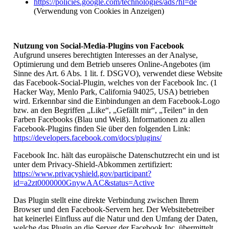
https://policies.google.com/technologies/ads?hl=de
(Verwendung von Cookies in Anzeigen)
Nutzung von Social-Media-Plugins von Facebook
Aufgrund unseres berechtigten Interesses an der Analyse,
Optimierung und dem Betrieb unseres Online-Angebotes (im
Sinne des Art. 6 Abs. 1 lit. f. DSGVO), verwendet diese Website
das Facebook-Social-Plugin, welches von der Facebook Inc. (1
Hacker Way, Menlo Park, California 94025, USA) betrieben
wird. Erkennbar sind die Einbindungen an dem Facebook-Logo
bzw. an den Begriffen „Like“, „Gefällt mir“, „Teilen“ in den
Farben Facebooks (Blau und Weiß). Informationen zu allen
Facebook-Plugins finden Sie über den folgenden Link:
https://developers.facebook.com/docs/plugins/
Facebook Inc. hält das europäische Datenschutzrecht ein und ist
unter dem Privacy-Shield-Abkommen zertifiziert:
https://www.privacyshield.gov/participant?
id=a2zt0000000GnywAAC&status=Active
Das Plugin stellt eine direkte Verbindung zwischen Ihrem
Browser und den Facebook-Servern her. Der Websitebetreiber
hat keinerlei Einfluss auf die Natur und den Umfang der Daten,
welche das Plugin an die Server der Facebook Inc. übermittelt.